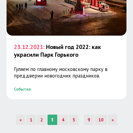
23.12.2021:
Новый год 2022: как
украсили Парк Горького
Гуляем по главному московскому парку в
преддверии новогодних праздников.
События
«
1
2
3
4
5
9
10
»
...