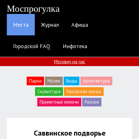
Моспрогулка
Места
Журнал
Афиша
Городской FAQ
Инфотека
Москвич на час
Парки
Музеи
Виды
Архитектура
Скульптура
Городская среда
Приметные мелочи
Разное
Саввинское подворье