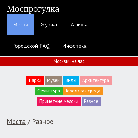
Моспрогулка
Места
Журнал
Афиша
Городской FAQ
Инфотека
Москвич на час
Парки
Музеи
Виды
Архитектура
Скульптура
Городская среда
Приметные мелочи
Разное
Места
/ Разное