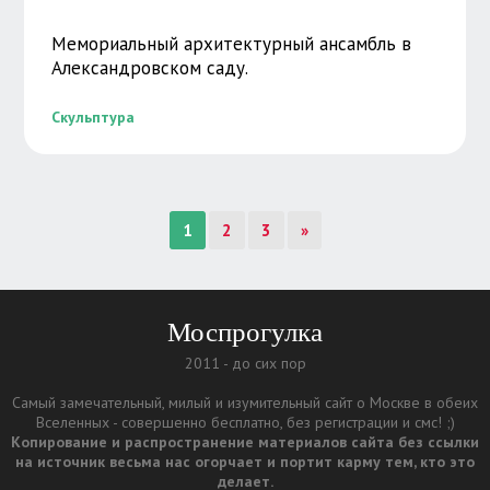
Мемориальный архитектурный ансамбль в
Александровском саду.
Скульптура
1
2
3
»
Моспрогулка
2011 - до сих пор
Самый замечательный, милый и изумительный сайт о Москве в обеих
Вселенных - совершенно бесплатно, без регистрации и смс! ;)
Копирование и распространение материалов сайта без ссылки
на источник весьма нас огорчает и портит карму тем, кто это
делает.