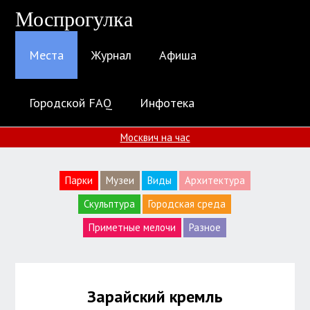
Моспрогулка
Места
Журнал
Афиша
Городской FAQ
Инфотека
Москвич на час
Парки
Музеи
Виды
Архитектура
Скульптура
Городская среда
Приметные мелочи
Разное
Зарайский кремль