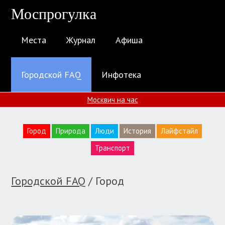
Моспрогулка
Места
Журнал
Афиша
Городской FAQ
Инфотека
Москвич на час
Город
Природа
Люди
История
Лайфстайл
Транспорт
Городской FAQ
/ Город