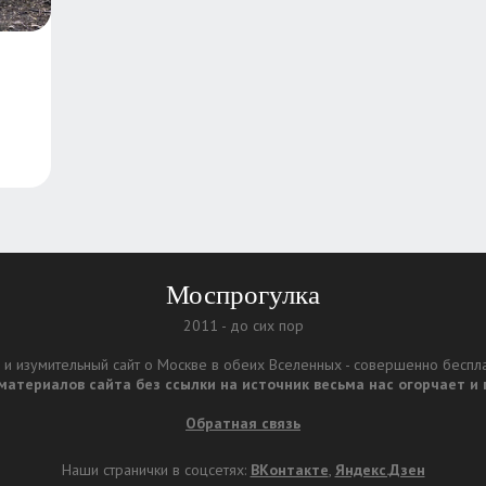
Моспрогулка
2011 - до сих пор
и изумительный сайт о Москве в обеих Вселенных - совершенно бесплатн
атериалов сайта без ссылки на источник весьма нас огорчает и п
Обратная связь
Наши странички в соцсетях:
ВКонтакте
,
Яндекс.Дзен