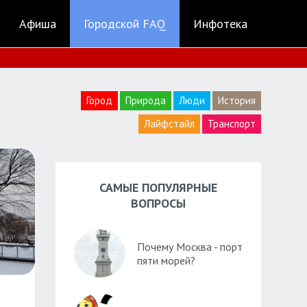
Афиша
Городской FAQ
Инфотека
Город
Природа
Люди
История
Лайфстайл
Транспорт
САМЫЕ ПОПУЛЯРНЫЕ
ВОПРОСЫ
Почему Москва - порт
пяти морей?